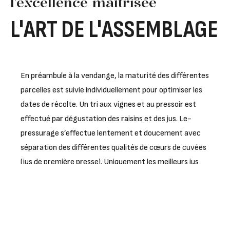
l'excellence maîtrisée
L'ART DE L'ASSEMBLAGE
En préambule à la vendange, la maturité des différentes
parcelles est suivie individuellement pour optimiser les
dates de récolte. Un tri aux vignes et au pressoir est
effectué par dégustation des raisins et des jus. Le­
pressurage s’effectue lentement et doucement avec
séparation des différentes qualités de cœurs de cuvées
(jus de première presse). Uniquement les meilleurs jus
entrent dans l’élaboration de nos champagnes.
Pour nos Cuvées Brut sans année, un pré-assemblage
des différents cépages et terroirs est effectué avant
fermentation. Ainsi, on démultiplie les possibilités et on