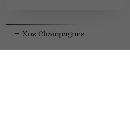
Nos Champagnes
Notre Terroir
LE RESPECT
Notre terroir, façonné par des générations de
vignerons passionnés, est le témoin vivant d'un