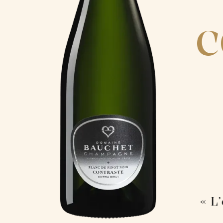
C
« L’